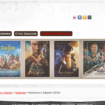
С
З
П
Ф
ОВИНКИ
ТОЛ
АКАЗОВ
ОДБОРКИ
ИЛЬМОВ
ть торрент
»
Комедии
» Каникулы в Африке (2019)