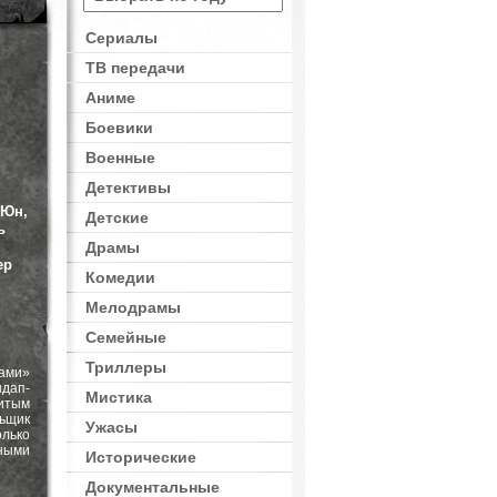
Сериалы
ТВ передачи
Аниме
Боевики
Военные
Детективы
 Юн,
Детские
ь
,
Драмы
ер
Комедии
Мелодрамы
Семейные
Триллеры
ами»
ндап-
Мистика
итым
ьщик
Ужасы
олько
нными
Исторические
Документальные