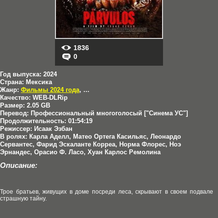
1836
0
Год выпуска:
2024
Страна:
Мексика
Жанр:
Фильмы 2024 года
,
Ужасы
Качество:
WEB-DLRip
Размер:
2.05 GB
Перевод:
Профессиональный многоголосый ["Синема УС"]
Продолжительность:
01:54:19
Режиссер:
Исаак Эзбан
В ролях:
Карла Аделл, Матео Ортега Касильяс, Леонардо
Сервантес, Фарид Эскаланте Корреа, Норма Флорес, Ноэ
Эрнандес, Орасио Ф. Ласо, Хуан Карлос Ремолина
Описание:
Трое братьев, живущих в доме посреди леса, скрывают в своем подвале
страшную тайну.