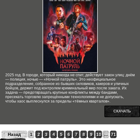
2025 год. В городе, который никогда не спит, действует закон улиц: днём
— полиция, ночью — «Ночной патруль». Это неофициальное
подразделение, собранное из бывших силовиков, хакеров и уличных
бойцов, держит под контролем криминальный мир после заката. Их
задача — предотвращать крупные конфликты между бандами,
пресекать торговлю запрещёнными технологиями и не допускать,
чтобы хаос выплеснулся за пределы «тёмных кварталов».
СКАЧАТЬ
Назад
1
2
3
4
5
6
7
8
9
10
...
71