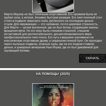
Марти Маузер не был типичным спортсменом. Его оружием была не
грубая сила, а хитрая, безумно быстрая реакция. Его пинг-понгный стол
стоял в подвале чикагского паба, купленного на последние деньги
отцом. Для окружающих — это забавная, почти цирковая странность.
Для Марти — целая вселенная, где он был богом, создающим законы
вращения мяча. Но его игра была слишком странной, слишком
интуитивной для респектабельного, дисциплинированного мира
профессионального пинг-понга. Его путь к вершине напоминал не
классическую спортивную драму, а сюрреалистичный бунт. Он проходил
через пыльные подвалы, игорные залы, где на его подачи ставили
деньги, и шикарные вечеринки Нью-Йорка, где он был диковинкой для
скучающей богемы.
СКАЧАТЬ
НА ПОМОЩЬ! (2025)