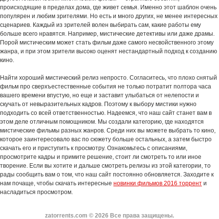
происходящие в пределах дома, где живет семья. Именно этот шаблон очень
популярен и любим зрителями. Но есть и много других, не менее интересных
сценариев. Каждый из зрителей волен выбирать сам, какие работы ему
больше всего нравятся. Например, мистические детективы или даже драмы.
Порой мистическим может стать фильм даже самого несвойственного этому
жанра, и при этом зрители высоко оценят нестандартный подход к созданию
кино.
Найти хороший мистический релиз непросто. Согласитесь, что плохо снятый
фильм про сверхъестественные события не только потратит полтора часа
вашего времени впустую, но еще и заставит улыбаться от нелепости и
скучать от невыразительных кадров. Поэтому к выбору мистики нужно
подходить со всей ответственностью. Надеемся, что наш сайт станет вам в
этом деле отличным помощником. Мы создали категорию, где находятся
мистические фильмы разных жанров. Среди них вы можете выбрать то кино,
которое заинтересовало вас по сюжету больше остальных, а затем быстро
скачать его и приступить к просмотру. Ознакомьтесь с описаниями,
просмотрите кадры и примите решение, стоит ли смотреть то или иное
творение. Если вы хотите и дальше смотреть релизы из этой категории, то
рады сообщить вам о том, что наш сайт постоянно обновляется. Заходите к
нам почаще, чтобы скачать интересные
новинки фильмов 2016 торрент
и
насладиться просмотром.
zatorrents.com © 2026 Все права защищены.