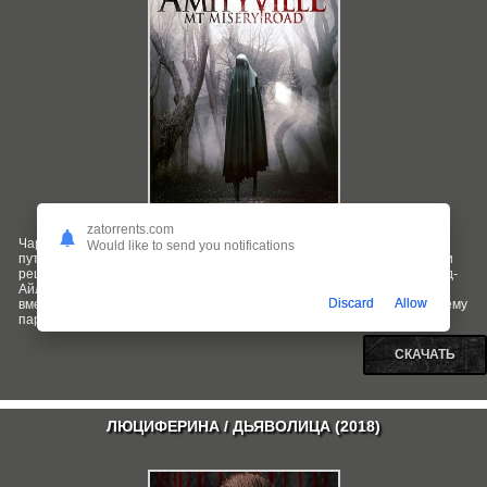
zatorrents.com
Чарли и Бужи - любители паранормальных явлений, которые
Would like to send you notifications
путешествуют по стране в поисках всего мистического. В этот раз они
решают отправиться в маленький городок Маунт-Мизери-Роуд на Род-
Айленде, чтобы исследовать самый зловещий лес Америки. Однако,
Discard
Allow
вместо увлекательных приключений, они находят нечто по-настоящему
паранормальное.
СКАЧАТЬ
ЛЮЦИФЕРИНА / ДЬЯВОЛИЦА (2018)