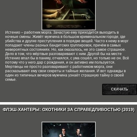
Истенио – работник морга. Зачастую ему приходится выходить в
ночные смены. Живёт мужчина в большом криминальном городе, где
убийства и другие преступления в порядке вещей. Часто к нему в морг
попадают члены разных бандитских группировок, причём в самых
невероятных состояниях. Но, как оказалось, не это самое страшное.
Дело в том, что мёртвые разговаривают с ним. Другой бы на месте
Истенио впал бы в панику, отчаялся, с ума сошёл, но только не он. Всё
потому что у него дар с рождения, и он активно им пользуется.
Мертвецы не просто разговаривают с работником морга, они
рассказывают ему свои секреты и тайные желания. И вот однажды в
один из типичных вечеров мужчина узнаёт страшную тайну о своей
семье.
СКАЧАТЬ
ФЛЭШ-ХАНТЕРЫ: ОХОТНИКИ ЗА СПРАВЕДЛИВОСТЬЮ (2019)