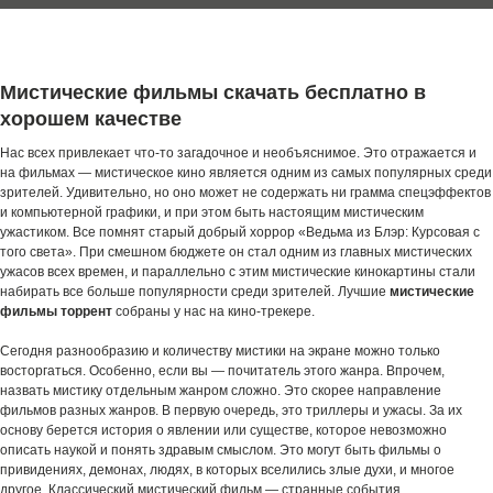
Мистические фильмы скачать бесплатно в
хорошем качестве
Нас всех привлекает что-то загадочное и необъяснимое. Это отражается и
на фильмах — мистическое кино является одним из самых популярных среди
зрителей. Удивительно, но оно может не содержать ни грамма спецэффектов
и компьютерной графики, и при этом быть настоящим мистическим
ужастиком. Все помнят старый добрый хоррор «Ведьма из Блэр: Курсовая с
того света». При смешном бюджете он стал одним из главных мистических
ужасов всех времен, и параллельно с этим мистические кинокартины стали
набирать все больше популярности среди зрителей. Лучшие
мистические
фильмы торрент
собраны у нас на кино-трекере.
Сегодня разнообразию и количеству мистики на экране можно только
восторгаться. Особенно, если вы — почитатель этого жанра. Впрочем,
назвать мистику отдельным жанром сложно. Это скорее направление
фильмов разных жанров. В первую очередь, это триллеры и ужасы. За их
основу берется история о явлении или существе, которое невозможно
описать наукой и понять здравым смыслом. Это могут быть фильмы о
привидениях, демонах, людях, в которых вселились злые духи, и многое
другое. Классический мистический фильм — странные события,