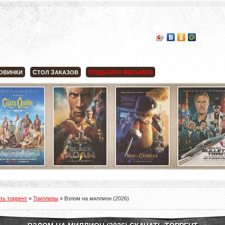
С
З
П
Ф
ОВИНКИ
ТОЛ
АКАЗОВ
ОДБОРКИ
ИЛЬМОВ
ть торрент
»
Триллеры
» Взлом на миллион (2026)