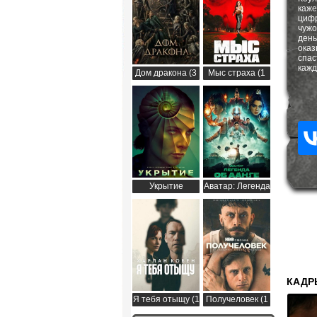
каже
цифр
чужо
ден
оказ
спас
кажд
Дом дракона (3
Мыс страха (1
сезон)
сезон)
Укрытие
Аватар: Легенда
(Бункер) (3
об Аанге (2
сезон)
сезон)
КАДР
Я тебя отыщу (1
Получеловек (1
сезон)
сезон)