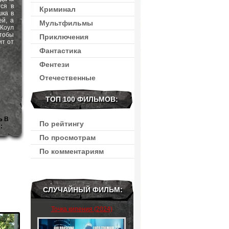
тся в
Криминал
шка в
ей, а
Мультфильмы
Коул
чтобы
Приключения
ит от
Фантастика
Фентези
Отечественные
ТОП 100 ФИЛЬМОВ:
Ь В
По рейтингу
:
По просмотрам
По комментариям
СЛУЧАЙНЫЙ ФИЛЬМ:
Точка кипения (2024)