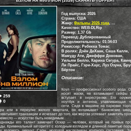
ВЗЛОМ НА МИЛЛИОН (2026) СКАЧАТЬ ТОРРЕНТ
Год выпуска:
2026
Страна:
США
Жанр:
Фильмы 2026 года
,
Триллеры
Качество:
WEB-DLRip
Размер:
1,37 Gb
Перевод:
Дублированный
Продолжительность:
01:34:03
Режиссер:
Ребекка Томас
В ролях:
Дэйн ДеХаан, Саша Калле,
Мамуду Ати, Джеффри Донован,
Уильям Белло, Карина Сегура, Каме
Ли Прайс, Гэри-Хаус, Луз Озуна, Бру
Бёртон
Описание:
Коул — профессионал особого рода. О
носит маски, не взламывает сейфы 
259
вступает в перестрелки. Его оруж
0
ноутбук и антенна, улавливающая ч
сети. Сидя в машине на парковке торг
тра или в переулке жилого квартала, он взламывает банковские аккау
хватывает транзакции и исчезает до того, как жертва успевает заметить про
ремесло — искусство быть невидимым.
однажды его талант замечает Оскар — человек, который не привык про
ды. Криминальный авторитет с холодным взглядом и длинной памятью пор
лу взломать аккаунт Сары, молодой наследницы крупного состояния. За