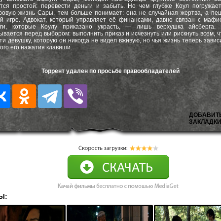
тся простой: перевести деньги и забыть. Но чем глубже Коул погружае
овую жизнь Сары, тем больше понимает: она не случайная жертва, а пе
й игре. Адвокат, который управляет её финансами, давно связан с мафи
ьги, которые Коулу приказано украсть, — лишь верхушка айсберга. 
ывается перед выбором: выполнить приказ и исчезнуть или рискнуть всем, 
ти девушку, которую он никогда не видел вживую, но чья жизнь теперь завис
ого его нажатия клавиши.
Торрент удален по просьбе правообладателей
ДОБАВИТ
ЗАКЛАДКИ
Ы: