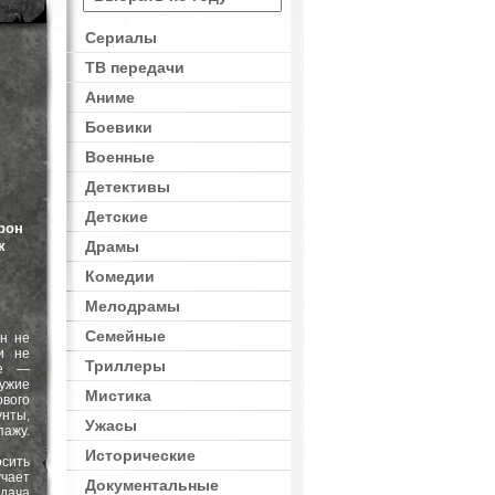
Сериалы
ТВ передачи
Аниме
Боевики
Военные
Детективы
Детские
рон
к
Драмы
Комедии
Мелодрамы
Семейные
н не
и не
Триллеры
ие —
ужие
Мистика
ового
нты,
Ужасы
пажу.
Исторические
сить
учает
Документальные
дача