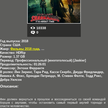
10338
0
Год выпуска:
2018
Страна:
США
Жанр:
Фильмы 2018 года
,
Боевики
,
Комедии
,
Триллеры
,
Ужасы
,
При
Качество:
HDRip
Размер:
1.37 GB
Перевод:
Профессиональный (многоголосый) [Jaskier]
Продолжительность:
01:26:01
Режиссер:
Энтони Ферранте
В ролях:
Йен Зиринг, Тара Рид, Касси Скербо, Джуда Фридландер,
Вивика А. Фокс, Брендан Петриццо, М. Стивен Фелти, Тодд Рекс,
Дебра Уилсон
Описание:
Фин должен вернуться в прошлое и воссоединиться со своей командой
борцов с акулами, чтобы остановить самый первый акулий торнадо и
спасти человечество.