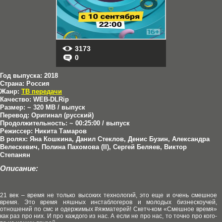
3173
0
Год выпуска:
2018
Страна:
Россия
Жанр:
ТВ передачи
Качество:
WEB-DLRip
Размер:
~ 320 MB / выпуск
Перевод:
Оригинал (русский)
Продолжительность:
~ 00:25:00 / выпуск
Режиссер:
Никита Тамаров
В ролях:
Яна Кошкина, Данил Стеклов, Денис Бузин, Александра
Велескевич, Полина Пахомова (II), Сергей Беляев, Виктор
Степанян
Описание:
21 век – время не только высоких технологий, это еще и очень смешное
время. Это время няшных инстаблогеров и молодых бизнескоучей,
отношений по смс и одержимых #яжматерей! Скетч-ком «Смешное время»
как раз про них. И про каждого из нас. А если не про нас, то точно про кого-