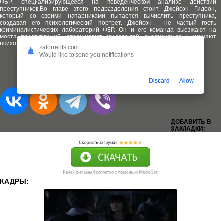
ФБР, специализирующееся на поведенческом анализе действий
преступников.Во главе этого подразделения стоит Джейсон Гидеон,
который со своими напарниками пытается вычислить преступника,
создавая его психологический портрет. Джейсон - не частый гость
криминалистических лабораторий ФБР. Он и его команда выезжают на
места преступлений, опрашивают свидетелей, анализируют и изучают
психологическую сторону жизни преступника.
zatorrents.com
Would like to send you notifications
Добавлена 1-15 серия (из 22)
Discard
Allow
ДОБАВИТЬ В
ЗАКЛАДКИ:
КАДРЫ: