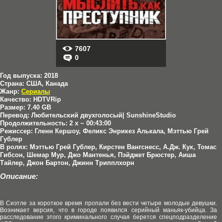
7607
0
Год выпуска:
2018
Страна:
США, Канада
Жанр:
Сериалы
Качество:
HDTVRip
Размер:
7.40 GB
Перевод:
Любительский двухголосый| SunshineStudio
Продолжительность:
2 х ~ 00:43:00
Режиссер:
Гленн Кершоу, Феликс Энрикез Алькала, Мэттью Грей
Гублер
В ролях:
Мэттью Грей Гублер, Кирстен Вангснесс, А.Дж. Кук, Томас
Гибсон, Шемар Мур, Джо Мантенья, Пэйджет Брюстер, Аиша
Тайлер, Джон Бартон, Джинн Трипплхорн
Описание:
В Сиэтле за короткое время пропали без вести четыре молодые девушки.
Возникает версия, что в городе появился серийный маньяк-убийца. За
расследование этого криминального случая берется спецподразделение