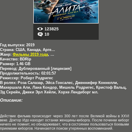
123825
10
Год выпуска:
2019
Страна:
США, Канада, Аргентина
Жанр:
Фильмы 2019 года
,
Боевики
,
Мелодрамы
,
Триллеры
,
Приклю
Качество:
BDRip
Размер:
1.46 GB
Перевод:
Дублированный [лицензия]
Продолжительность:
02:01:57
Режиссер:
Роберт Родригес
В ролях:
Роза Салазар, Эйса Гонсалес, Дженнифер Коннелли,
Махершала Али, Лана Кондор, Мишель Родригес, Кристоф Вальц,
Эд Скрейн, Джеки Эрл Хейли, Хорхе Лендеборг мл.
Описание:
Действие фильма происходит через 300 лет после Великой войны в XXVI
веке. Доктор Идо находит останки женщины-киборга. После починки киборг
ничего не помнит, но обнаруживает, что в состоянии пользоваться боевыми
приемами киборгов. Начинаются поиски утерянных воспоминаний.