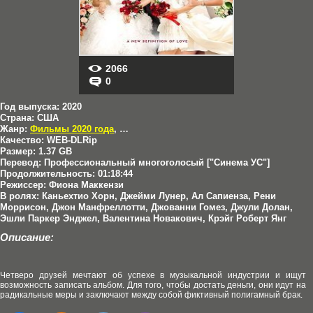
2066
0
Год выпуска:
2020
Страна:
США
Жанр:
Фильмы 2020 года
,
Комедии
,
Мелодрамы
Качество:
WEB-DLRip
Размер:
1.37 GB
Перевод:
Профессиональный многоголосый ["Синема УС"]
Продолжительность:
01:18:44
Режиссер:
Фиона Маккензи
В ролях:
Каньехтио Хорн, Джейми Лунер, Ал Сапиенза, Рени
Моррисон, Джон Манфреллотти, Джованни Гомез, Джули Долан,
Эшли Паркер Энджел, Валентина Новакович, Крэйг Роберт Янг
Описание:
Четверо друзей мечтают об успехе в музыкальной индустрии и ищут
возможность записать альбом. Для того, чтобы достать деньги, они идут на
радикальные меры и заключают между собой фиктивный полигамный брак.