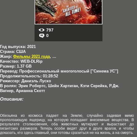
797
0
Год выпуска:
2021
Страна:
США
Жанр:
Фильмы 2021 года
,
Драмы
,
Приключения
Качество:
WEB-DLRip
Размер:
1.37 GB
Перевод:
Профессиональный многоголосый ["Синема УС"]
Продолжительность:
01:28:52
Режиссер:
Даниэль Луско
В ролях:
Эрик Робертс, Шейн Хартиган, Кэти Серейка, Р.Дж.
Вагнер, Арианна Скотт
Описание:
Обезьяна из космоса падает на Землю, случайно задевая мимо
проползающую ящерицу, на которую попадают внеземные вещества. В
результате столкновения, оба животных мутируют и вырастают до
гигантских размеров. Теперь особи видят друг в друге врагов, и чтобы
доказать, кто здесь главный, они готовы сразиться не на жизнь, а на смерть.