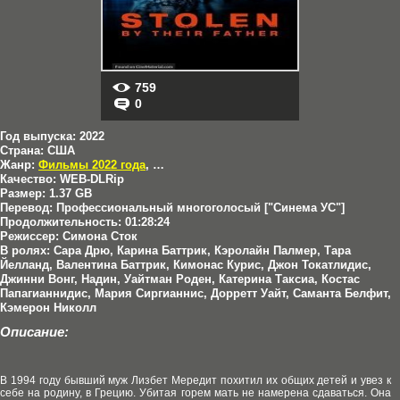
759
0
Год выпуска:
2022
Страна:
США
Жанр:
Фильмы 2022 года
,
Драмы
,
Триллеры
Качество:
WEB-DLRip
Размер:
1.37 GB
Перевод:
Профессиональный многоголосый ["Синема УС"]
Продолжительность:
01:28:24
Режиссер:
Симона Сток
В ролях:
Сара Дрю, Карина Баттрик, Кэролайн Палмер, Тара
Йелланд, Валентина Баттрик, Кимонас Курис, Джон Токатлидис,
Джинни Вонг, Надин, Уайтман Роден, Катерина Таксиа, Костас
Папагианнидис, Мария Сиргианнис, Дорретт Уайт, Саманта Белфит,
Кэмерон Николл
Описание:
В 1994 году бывший муж Лизбет Мередит похитил их общих детей и увез к
себе на родину, в Грецию. Убитая горем мать не намерена сдаваться. Она