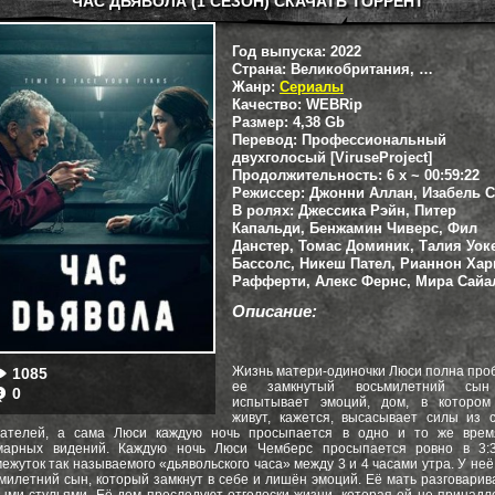
ЧАС ДЬЯВОЛА (1 СЕЗОН) СКАЧАТЬ ТОРРЕНТ
Год выпуска:
2022
Страна:
Великобритания, Hartswood Films
Жанр:
Сериалы
Качество:
WEBRip
Размер:
4,38 Gb
Перевод:
Профессиональный
двухголосый [ViruseProject]
Продолжительность:
6 x ~ 00:59:22
Режиссер:
Джонни Аллан, Изабель 
В ролях:
Джессика Рэйн, Питер
Капальди, Бенжамин Чиверс, Фил
Данстер, Томас Доминик, Талия Уок
Бассолс, Никеш Пател, Рианнон Хар
Рафферти, Алекс Фернс, Мира Сайа
Описание:
Жизнь матери-одиночки Люси полна про
1085
ее замкнутый восьмилетний сы
0
испытывает эмоций, дом, в котором
живут, кажется, высасывает силы из 
тателей, а сама Люси каждую ночь просыпается в одно и то же врем
марных видений. Каждую ночь Люси Чемберс просыпается ровно в 3:3
ежуток так называемого «дьявольского часа» между 3 и 4 часами утра. У неё
милетний сын, который замкнут в себе и лишён эмоций. Её мать разговарив