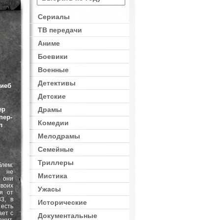
Сериалы
ТВ передачи
Аниме
Боевики
Военные
Детективы
Сиеб
Детские
ер
Драмы
пер-
Комедии
л
Мелодрамы
Семейные
Триллеры
блем:
н не
Мистика
 они
своих
Ужасы
я от
3, в
Исторические
 есть
ает с
Документальные