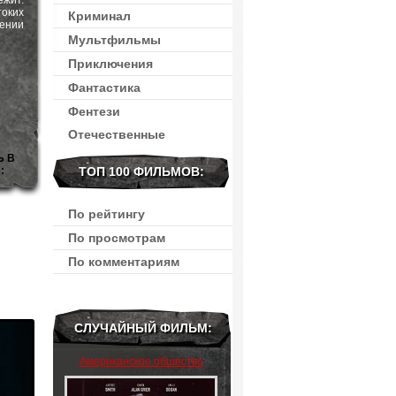
ежит.
оких
Криминал
жении
Мультфильмы
Приключения
Фантастика
Фентези
Отечественные
Ь В
:
ТОП 100 ФИЛЬМОВ:
По рейтингу
По просмотрам
По комментариям
СЛУЧАЙНЫЙ ФИЛЬМ:
Американское общество
негров-волшебников /
Американское общество