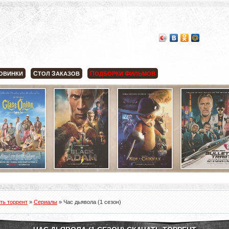
С
З
П
Ф
ОВИНКИ
ТОЛ
АКАЗОВ
ОДБОРКИ
ИЛЬМОВ
ть торрент
»
Сериалы
» Час дьявола (1 сезон)