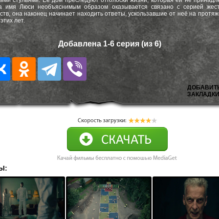
ыми стульями. Её дом преследуют отголоски жизни, которая ей не принадл
да имя Люси необъяснимым образом оказывается связано с серией жест
ств, она наконец начинает находить ответы, ускользавшие от неё на протя
 этих лет.
Добавлена 1-6 серия (из 6)
ДОБАВИТ
ЗАКЛАДКИ
Ы: