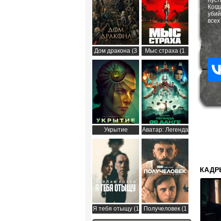
пуст
Ког
убий
всех
Дом дракона (3
Мыс страха (1
сезон)
сезон)
Укрытие
Аватар: Легенда
(Бункер) (3
об Аанге (2
сезон)
сезон)
КАДР
Я тебя отыщу (1
Получеловек (1
сезон)
сезон)