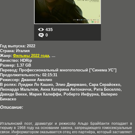
435
0
Год выпуска:
2022
Страна:
Италия
Жанр:
Фильмы 2022 года
,
Драмы
,
Исторические
,
Фильмы в HD
Качество:
HDRip
Размер:
1.37 GB
Перевод:
Профессиональный многоголосый ["Синема УС"]
Продолжительность:
02:15:31
Режиссер:
Джанни Амелио
В ролях:
Луиджи Ло Кашио, Элио Джермано, Сара Серайокко,
Леонардо Мальтезе, Анна Катерина Антоначчи, Рита Боселло,
Давиде Векки, Мария Калеффи, Роберто Инфурна, Валерио
Бинаско
Описание:
Итальянский поэт, драматург и режиссёр Альдо Брайбанти попадает в
тюрьму в 1968 году на основании закона, запрещающего гомосексуальные
связи. Информатором оказывается отец его партнёра, который заставляет