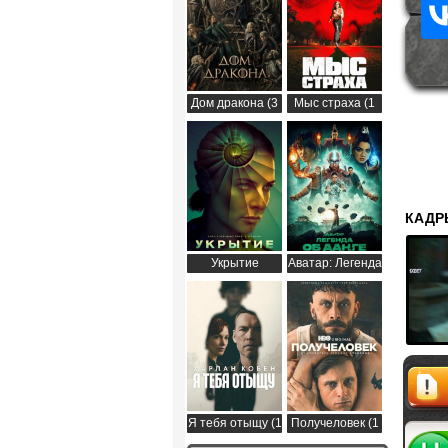
Дом дракона (3
Мыс страха (1
сезон)
сезон)
КАДР
Укрытие
Аватар: Легенда
(Бункер) (3
об Аанге (2
сезон)
сезон)
Я тебя отыщу (1
Получеловек (1
Жалоб
сезон)
сезон)