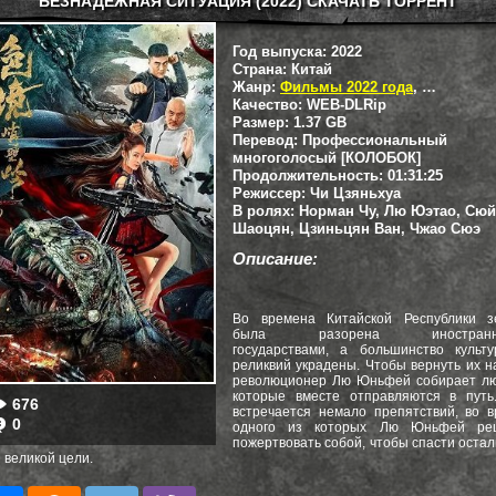
БЕЗНАДЕЖНАЯ СИТУАЦИЯ (2022) СКАЧАТЬ ТОРРЕНТ
Год выпуска:
2022
Страна:
Китай
Жанр:
Фильмы 2022 года
,
Боевики
,
Качество:
WEB-DLRip
Размер:
1.37 GB
Перевод:
Профессиональный
многоголосый [КОЛОБОК]
Продолжительность:
01:31:25
Режиссер:
Чи Цзяньхуа
В ролях:
Норман Чу, Лю Юэтао, Сюй
Шаоцян, Цзиньцян Ван, Чжао Сюэ
Описание:
Во времена Китайской Республики з
была разорена иностранн
государствами, а большинство культу
реликвий украдены. Чтобы вернуть их н
революционер Лю Юньфей собирает лю
которые вместе отправляются в путь
676
встречается немало препятствий, во 
0
одного из которых Лю Юньфей ре
пожертвовать собой, чтобы спасти оста
 великой цели.