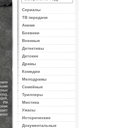
Сериалы
ТВ передачи
Фентези
Аниме
Боевики
Военные
Детективы
Детские
Драмы
Комедии
Мелодрамы
емля
ыми
Семейные
рных
азад,
Триллеры
дей,
Мистика
. Им
время
Ужасы
шает
льных
Исторические
Документальные