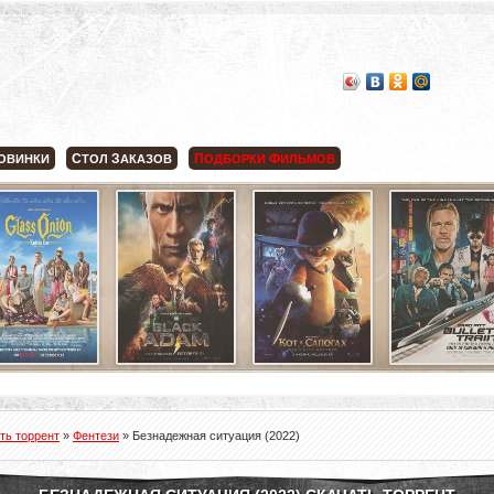
С
З
П
Ф
ОВИНКИ
ТОЛ
АКАЗОВ
ОДБОРКИ
ИЛЬМОВ
ть торрент
»
Фентези
» Безнадежная ситуация (2022)