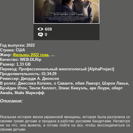
608
0
Год выпуска:
2022
Страна:
США
Жанр:
Фильмы 2022 года
,
Драмы
Качество:
WEB-DLRip
Размер:
1.33 GB
Перевод:
Профессиональный многоголосый [AlphaProject]
Продолжительность:
01:34:29
Режиссер:
Джордж А. Джонсон
В ролях:
Джессика Колоян, о Саванте, обия Ламорт, Шэрон Ланье,
Брэйден Итон, Тенли Келлогг, Элиас Кемуэль, арк Лоури, оберт
Амайа, Майк Маркофф
Описание:
Реальная история жизни украинской женщины, которая была разлучена со
своими тремя детьми и продана в рабство русскими бандитами. Несмотря
ни на что, она выжила, и готова пойти на все, чтобы воссоединиться со
своими детьми.