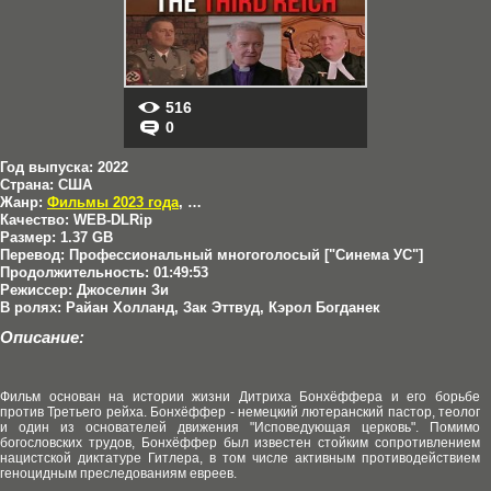
516
0
Год выпуска:
2022
Страна:
США
Жанр:
Фильмы 2023 года
,
Драмы
Качество:
WEB-DLRip
Размер:
1.37 GB
Перевод:
Профессиональный многоголосый ["Синема УС"]
Продолжительность:
01:49:53
Режиссер:
Джоселин Зи
В ролях:
Райан Холланд, Зак Эттвуд, Кэрол Богданек
Описание:
Фильм основан на истории жизни Дитриха Бонхёффера и его борьбе
против Третьего рейха. Бонхёффер - немецкий лютеранский пастор, теолог
и один из основателей движения "Исповедующая церковь". Помимо
богословских трудов, Бонхёффер был известен стойким сопротивлением
нацистской диктатуре Гитлера, в том числе активным противодействием
геноцидным преследованиям евреев.