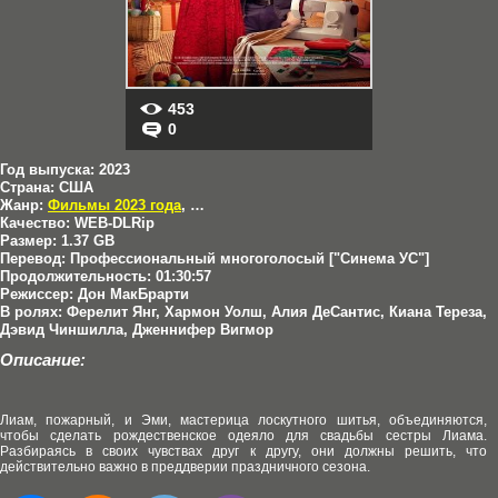
453
0
Год выпуска:
2023
Страна:
США
Жанр:
Фильмы 2023 года
,
Мелодрамы
Качество:
WEB-DLRip
Размер:
1.37 GB
Перевод:
Профессиональный многоголосый ["Синема УС"]
Продолжительность:
01:30:57
Режиссер:
Дон МакБрарти
В ролях:
Ферелит Янг, Хармон Уолш, Алия ДеСантис, Киана Тереза,
Дэвид Чиншилла, Дженнифер Вигмор
Описание:
Лиам, пожарный, и Эми, мастерица лоскутного шитья, объединяются,
чтобы сделать рождественское одеяло для свадьбы сестры Лиама.
Разбираясь в своих чувствах друг к другу, они должны решить, что
действительно важно в преддверии праздничного сезона.