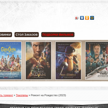
С
З
П
Ф
ОВИНКИ
ТОЛ
АКАЗОВ
ОДБОРКИ
ИЛЬМОВ
ть торрент
»
Триллеры
» Ремонт на Рождество (2023)