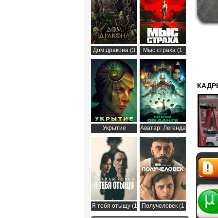
Дом дракона (3
Мыс страха (1
сезон)
сезон)
КАДР
Укрытие
Аватар: Легенда
(Бункер) (3
об Аанге (2
сезон)
сезон)
Жалоб
Я тебя отыщу (1
Получеловек (1
сезон)
сезон)