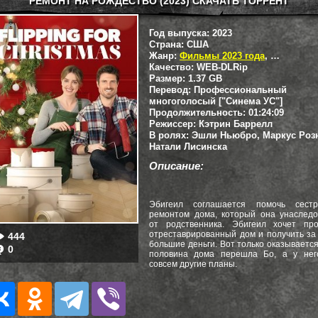
РЕМОНТ НА РОЖДЕСТВО (2023) СКАЧАТЬ ТОРРЕНТ
Год выпуска:
2023
Страна:
США
Жанр:
Фильмы 2023 года
,
Триллеры
Качество:
WEB-DLRip
Размер:
1.37 GB
Перевод:
Профессиональный
многоголосый ["Синема УС"]
Продолжительность:
01:24:09
Режиссер:
Кэтрин Баррелл
В ролях:
Эшли Ньюбро, Маркус Роз
Натали Лисинска
Описание:
Эбигеил соглашается помочь сест
ремонтом дома, который она унаследо
от родственника. Эбигеил хочет про
отреставрированный дом и получить за
444
большие деньги. Вот только оказывается
0
половина дома перешла Бо, а у нег
совсем другие планы.