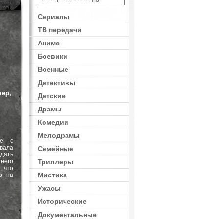
Сериалы
ТВ передачи
Аниме
Боевики
Военные
Детективы
нер,
Детские
Драмы
Комедии
Мелодрамы
ре с
вала
Семейные
дать
 него
Триллеры
, что
Мистика
о на
Ужасы
Исторические
Документальные