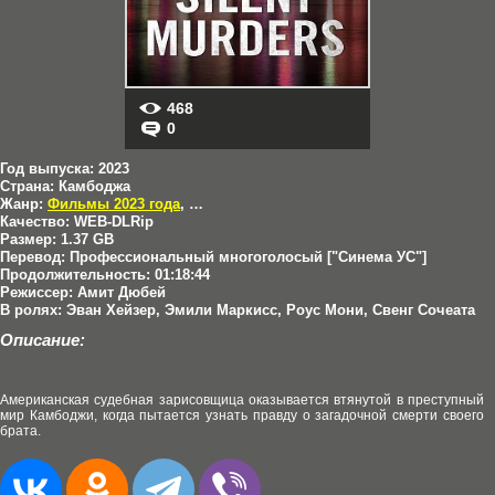
468
0
Год выпуска:
2023
Страна:
Камбоджа
Жанр:
Фильмы 2023 года
,
Драмы
,
Триллеры
,
Криминал
Качество:
WEB-DLRip
Размер:
1.37 GB
Перевод:
Профессиональный многоголосый ["Синема УС"]
Продолжительность:
01:18:44
Режиссер:
Амит Дюбей
В ролях:
Эван Хейзер, Эмили Маркисс, Роус Мони, Свенг Сочеата
Описание:
Американская судебная зарисовщица оказывается втянутой в преступный
мир Камбоджи, когда пытается узнать правду о загадочной смерти своего
брата.