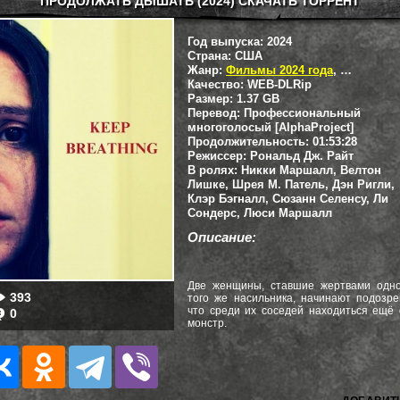
ПРОДОЛЖАТЬ ДЫШАТЬ (2024) СКАЧАТЬ ТОРРЕНТ
Год выпуска:
2024
Страна:
США
Жанр:
Фильмы 2024 года
,
Триллеры
Качество:
WEB-DLRip
Размер:
1.37 GB
Перевод:
Профессиональный
многоголосый [AlphaProject]
Продолжительность:
01:53:28
Режиссер:
Рональд Дж. Райт
В ролях:
Никки Маршалл, Велтон
Лишке, Шрея М. Патель, Дэн Ригли,
Клэр Бэгналл, Сюзанн Селенсу, Ли
Сондерс, Люси Маршалл
Описание:
Две женщины, ставшие жертвами одно
393
того же насильника, начинают подозре
что среди их соседей находиться ещё
0
монстр.