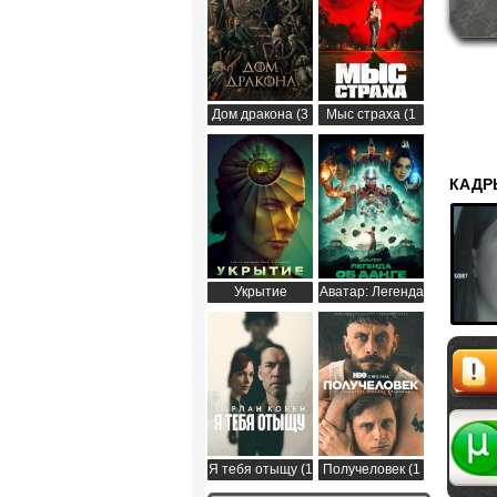
Дом дракона (3
Мыс страха (1
сезон)
сезон)
КАДР
Укрытие
Аватар: Легенда
(Бункер) (3
об Аанге (2
сезон)
сезон)
Жалоб
Я тебя отыщу (1
Получеловек (1
сезон)
сезон)