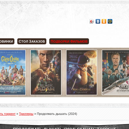
С
З
П
Ф
ОВИНКИ
ТОЛ
АКАЗОВ
ОДБОРКИ
ИЛЬМОВ
ть торрент
»
Триллеры
» Продолжать дышать (2024)