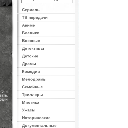
Сериалы
ТВ передачи
Аниме
Боевики
Военные
Детективы
Детские
Драмы
Комедии
Мелодрамы
Семейные
го и
Триллеры
вать,
 один
Мистика
Ужасы
Исторические
Документальные