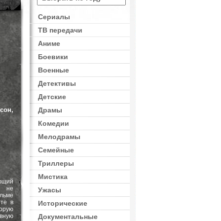
Сериалы
ТВ передачи
Аниме
Боевики
Военные
Детективы
Детские
сон,
Драмы
Комедии
Мелодрамы
Семейные
Триллеры
Мистика
ющий
и не
Ужасы
льме
те в
Исторические
торую
евную
Документальные