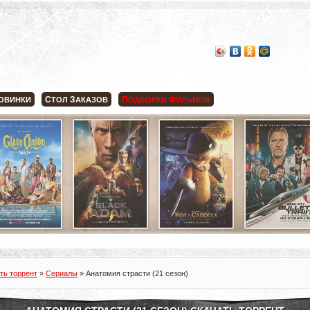
С
З
П
Ф
ОВИНКИ
ТОЛ
АКАЗОВ
ОДБОРКИ
ИЛЬМОВ
ть торрент
»
Сериалы
» Анатомия страсти (21 сезон)