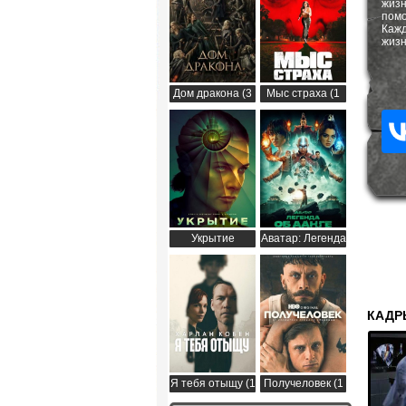
жиз
помо
Каж
жизн
Дом дракона (3
Мыс страха (1
сезон)
сезон)
Укрытие
Аватар: Легенда
(Бункер) (3
об Аанге (2
сезон)
сезон)
КАДР
Я тебя отыщу (1
Получеловек (1
сезон)
сезон)