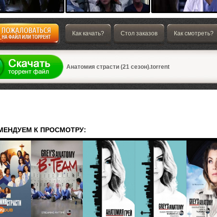
Как качать?
Стол заказов
Как смотреть?
а
Анатомия страсти (21 сезон).torrent
МЕНДУЕМ К ПРОСМОТРУ: