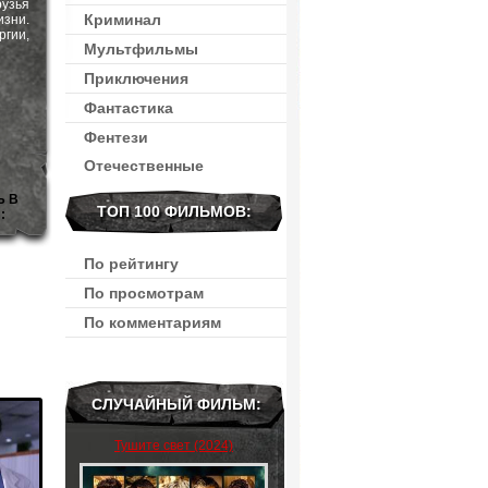
узья
Криминал
изни.
гии,
Мультфильмы
Приключения
Фантастика
Фентези
Отечественные
Ь В
ТОП 100 ФИЛЬМОВ:
:
По рейтингу
По просмотрам
По комментариям
СЛУЧАЙНЫЙ ФИЛЬМ:
Тушите свет (2024)