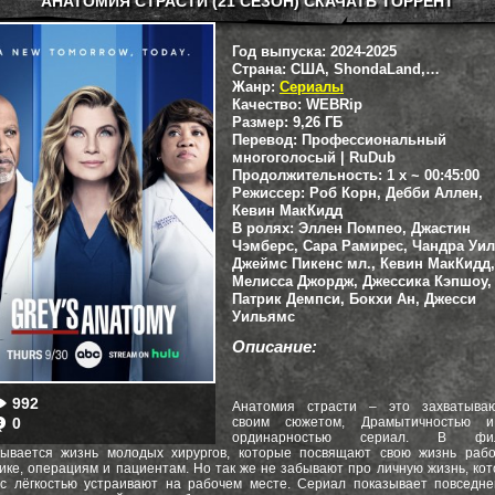
АНАТОМИЯ СТРАСТИ (21 СЕЗОН) СКАЧАТЬ ТОРРЕНТ
Год выпуска:
2024-2025
Страна:
США, ShondaLand, Mark Gordon Company, The Touchstone Television, ABC Studios
Жанр:
Сериалы
Качество:
WEBRip
Размер:
9,26 ГБ
Перевод:
Профессиональный
многоголосый | RuDub
Продолжительность:
1 x ~ 00:45:00
Режиссер:
Роб Корн, Дебби Аллен,
Кевин МакКидд
В ролях:
Эллен Помпео, Джастин
Чэмберс, Сара Рамирес, Чандра Уил
Джеймс Пикенс мл., Кевин МакКидд,
Мелисса Джордж, Джессика Кэпшоу,
Патрик Демпси, Бокхи Ан, Джесси
Уильямс
Описание:
992
Анатомия страсти – это захватыва
0
своим сюжетом, Драмытичностью 
ординарностью сериал. В фи
сывается жизнь молодых хирургов, которые посвящают свою жизнь рабо
ике, операциям и пациентам. Но так же не забывают про личную жизнь, ко
с лёгкостью устраивают на рабочем месте. Сериал показывает повседн