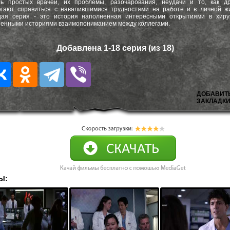
нь простых врачей, их проблемы, разочарования, неудачи и то, как др
гают справиться с навалившимися трудностями на работе и в личной ж
дая серия - это история наполненная интересными открытиями в хирур
енными историями взаимопониманием между коллегами.
Добавлена 1-18 серия (из 18)
ДОБАВИТ
ЗАКЛАДКИ
Ы: