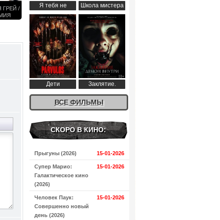
Я тебя не
Школа мистера
 ГРЕЙ /
понимаю (2024)
Пингвина (2024)
МИЯ
И (12
Н)
Дети
Заклятие.
апокалипсиса
Демон внутри
(2024)
ВСЕ ФИЛЬМЫ
(2024)
СКОРО В КИНО:
Прыгуны (2026)
15-01-2026
Супер Марио:
15-01-2026
Галактическое кино
(2026)
Человек Паук:
15-01-2026
Совершенно новый
день (2026)