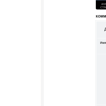
АН
СТР
С
КОММЕ
Имя