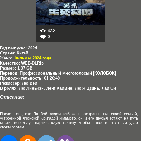
432
0
Год выпуска:
2024
Страна:
Китай
Жанр:
Фильмы 2024 года
,
Военные
Качество:
WEB-DLRip
Размер:
1.37 GB
Перевод:
Профессиональный многоголосый [КОЛОБОК]
Продолжительность:
01:26:49
Режиссер:
Лю Вэй
В ролях:
Лю Линьчэн, Ленг Хаймин, Лю Я Цзинь, Лай Си
Описание:
После того, как Ли Вэй чудом избежал расправы над своей семьей,
устроенной японской бригадой Ямамото, он и его друзья встают на путь
мести, используя партизанскую тактику, чтобы нанести ответный удар
своим врагам.