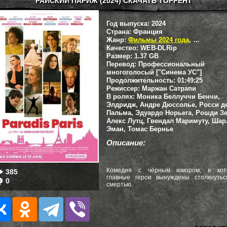
РАЙСКИЙ ПАРИЖ (2024) СКАЧАТЬ ТОРРЕНТ
Год выпуска:
2024
Страна:
Франция
Жанр:
Фильмы 2024 года
,
Драмы
,
К
Качество:
WEB-DLRip
Размер:
1.37 GB
Перевод:
Профессиональный
многоголосый ["Синема УС"]
Продолжительность:
01:49:25
Режиссер:
Маржан Сатрапи
В ролях:
Моника Беллуччи Бенчи,
Элдридж, Андре Дюссолье, Росси д
Пальма, Эдуардо Норьега, Рошди З
Алекс Лутц, Гвендал Маримуту, Ша
Эман, Томас Бернье
Описание:
Комедия с чёрным юмором, в кот
385
главные герои вынуждены столкнутьс
0
смертью.