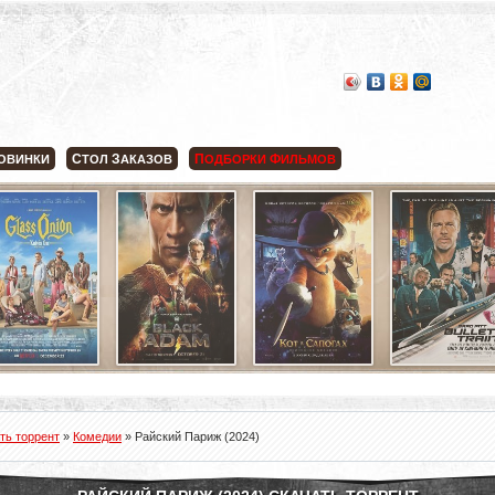
С
З
П
Ф
ОВИНКИ
ТОЛ
АКАЗОВ
ОДБОРКИ
ИЛЬМОВ
ть торрент
»
Комедии
» Райский Париж (2024)