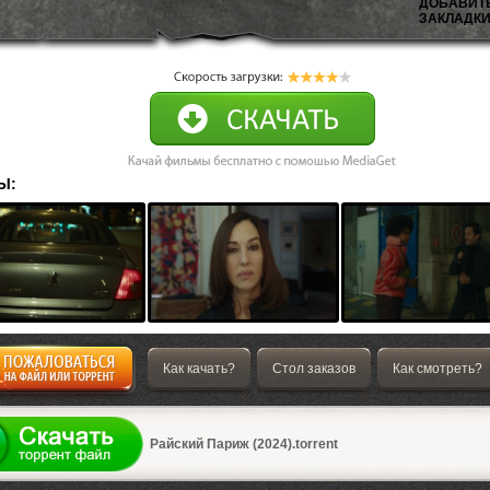
ДОБАВИТ
ЗАКЛАДКИ
Ы:
Как качать?
Стол заказов
Как смотреть?
а
Райский Париж (2024).torrent