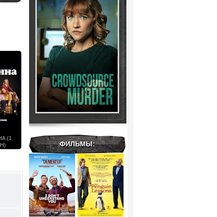
А (1
ФИЛЬМЫ:
Н)