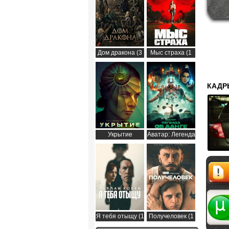
Дом дракона (3
Мыс страха (1
сезон)
сезон)
КАДР
Укрытие
Аватар: Легенда
(Бункер) (3
об Аанге (2
сезон)
сезон)
Жалоб
Я тебя отыщу (1
Получеловек (1
сезон)
сезон)