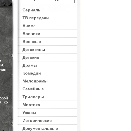
Сериалы
ТВ передачи
омедии
Аниме
Боевики
Военные
Детективы
Детские
е
ем,
Драмы
рлин
Комедии
Мелодрамы
Семейные
Триллеры
орой
я со
Мистика
Ужасы
Исторические
Документальные