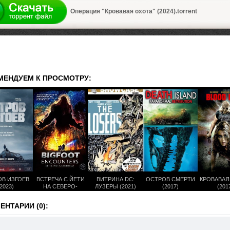
а
Операция "Кровавая охота" (2024).torrent
МЕНДУЕМ К ПРОСМОТРУ:
В ИЗГОЕВ
ВСТРЕЧА С ЙЕТИ
ВИТРИНА DC:
ОСТРОВ СМЕРТИ
КРОВАВАЯ
2023)
НА СЕВЕРО-
ЛУЗЕРЫ (2021)
(2017)
(201
ЗАПАДЕ ТИХОГО
ОКЕАНА (2021)
НТАРИИ (0):