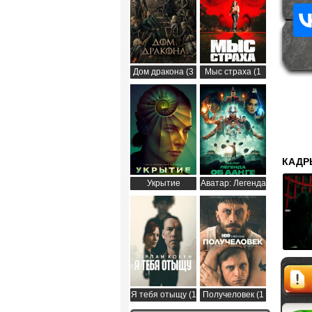
Дом дракона (3
Мыс страха (1
сезон)
сезон)
КАДР
Укрытие
Аватар: Легенда
(Бункер) (3
об Аанге (2
сезон)
сезон)
Я тебя отыщу (1
Получеловек (1
сезон)
сезон)