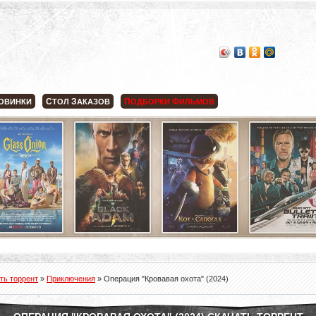
С
З
П
Ф
ОВИНКИ
ТОЛ
АКАЗОВ
ОДБОРКИ
ИЛЬМОВ
ть торрент
»
Приключения
» Операция "Кровавая охота" (2024)