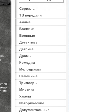
Сериалы
ТВ передачи
Триллеры
,
Ужасы
,
Приключения
Аниме
Боевики
Военные
Детективы
с
Детские
нг,
Драмы
н
Комедии
Мелодрамы
Семейные
Триллеры
гоев
ихого
Мистика
ение
Ужасы
Исторические
Документальные