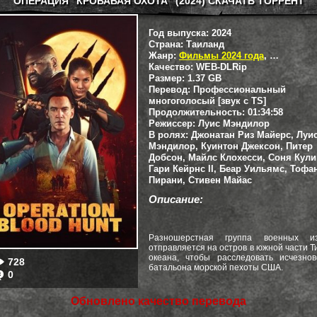
ОПЕРАЦИЯ "КРОВАВАЯ ОХОТА" (2024) СКАЧАТЬ ТОРРЕНТ
Год выпуска:
2024
Страна:
Таиланд
Жанр:
Фильмы 2024 года
,
Боевики
,
Качество:
WEB-DLRip
Размер:
1.37 GB
Перевод:
Профессиональный
многоголосый [звук с TS]
Продолжительность:
01:34:58
Режиссер:
Луис Мэндилор
В ролях:
Джонатан Риз Майерс, Луи
Мэндилор, Куинтон Джексон, Питер
Добсон, Майлс Клохесси, Соня Кули
Гари Кейрнс II, Беар Уильямс, Тофа
Пирани, Стивен Майас
Описание:
Разношерстная группа военных из
отправляется на остров в южной части Т
океана, чтобы расследовать исчезнов
728
батальона морской пехоты США.
0
Обновлено качество перевода