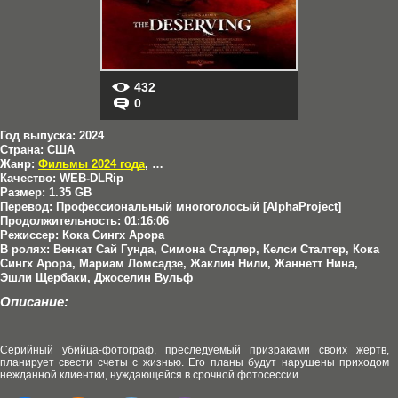
432
0
Год выпуска:
2024
Страна:
США
Жанр:
Фильмы 2024 года
,
Триллеры
,
Ужасы
Качество:
WEB-DLRip
Размер:
1.35 GB
Перевод:
Профессиональный многоголосый [AlphaProject]
Продолжительность:
01:16:06
Режиссер:
Кока Сингх Арора
В ролях:
Венкат Сай Гунда, Симона Стадлер, Келси Сталтер, Кока
Сингх Арора, Мариам Ломсадзе, Жаклин Нили, Жаннетт Нина,
Эшли Щербаки, Джоселин Вульф
Описание:
Серийный убийца-фотограф, преследуемый призраками своих жертв,
планирует свести счеты с жизнью. Его планы будут нарушены приходом
нежданной клиентки, нуждающейся в срочной фотосессии.