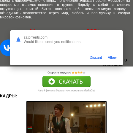
сделать ливерпульскую четверку популярнее Элвиса Пресли. Несмотря на
непростые взаимоотношения в группе, борьбу с собой и скепсис
окружающих, «пятый битл» поставил себе невыполнимую задачу -
объединить человечество через мир, любовь и поп-музыку и создал
мировой феномен.
Обновлено качество до BDRip
zatorrents.com
Would like to send you notifications
Discard
Allow
ДОБАВИТЬ В
ЗАКЛАДКИ:
КАДРЫ: