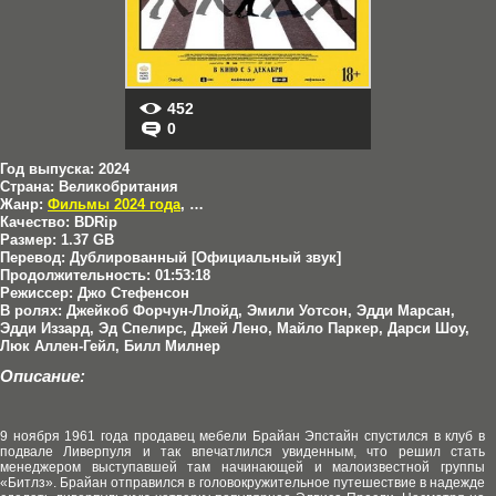
452
0
Год выпуска:
2024
Страна:
Великобритания
Жанр:
Фильмы 2024 года
,
Драмы
,
Фильмы в HD
Качество:
BDRip
Размер:
1.37 GB
Перевод:
Дублированный [Официальный звук]
Продолжительность:
01:53:18
Режиссер:
Джо Стефенсон
В ролях:
Джейкоб Форчун-Ллойд, Эмили Уотсон, Эдди Марсан,
Эдди Иззард, Эд Спелирс, Джей Лено, Майло Паркер, Дарси Шоу,
Люк Аллен-Гейл, Билл Милнер
Описание:
9 ноября 1961 года продавец мебели Брайан Эпстайн спустился в клуб в
подвале Ливерпуля и так впечатлился увиденным, что решил стать
менеджером выступавшей там начинающей и малоизвестной группы
«Битлз». Брайан отправился в головокружительное путешествие в надежде