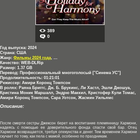
389
0
Год выпуска:
2024
Страна:
США
Жанр:
Фильмы 2024 года
,
Семейные
Качество:
WEB-DLRip
Размер:
1.37 GB
Перевод:
Профессиональный многоголосый ["Синема УС"]
Продолжительность:
01:21:01
Режиссер:
Амири Коронц Томпсон
В ролях:
Раяна Бриггс, Дж. Б. Брукинс, Ли Хастл, Эшли Джошуа,
Кристина Моник Маршалл, Эндрю Маккил, Кристофер Кули Томас,
Амири Коронц Томпсон, Сара Уотсон, Жасмин Уильямс
Описание:
После смерти сестры Джексон берет на воспитание племянницу Хармони,
надеясь с помощью ее доверительного фонда спасти свой бар. Отец
Хармони возвращается, требуя опекунства и денег. Тем временем Хармони
скучает по тому, как пела с мамой, особенно по праздникам.