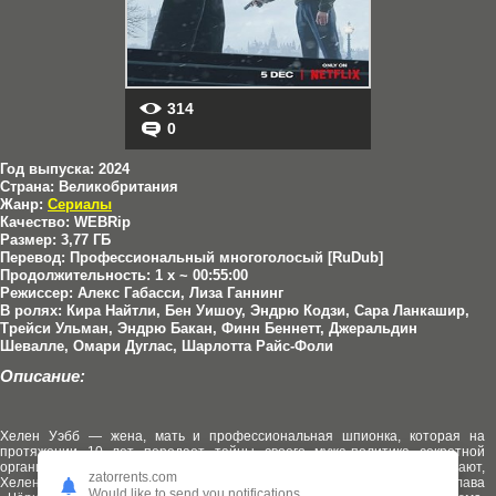
314
0
Год выпуска:
2024
Страна:
Великобритания
Жанр:
Сериалы
Качество:
WEBRip
Размер:
3,77 ГБ
Перевод:
Профессиональный многоголосый [RuDub]
Продолжительность:
1 x ~ 00:55:00
Режиссер:
Алекс Габасси, Лиза Ганнинг
В ролях:
Кира Найтли, Бен Уишоу, Эндрю Кодзи, Сара Ланкашир,
Трейси Ульман, Эндрю Бакан, Финн Беннетт, Джеральдин
Шевалле, Омари Дуглас, Шарлотта Райс-Фоли
Описание:
Хелен Уэбб — жена, мать и профессиональная шпионка, которая на
протяжении 10 лет передает тайны своего мужа-политика секретной
организации «Чёрные голуби». Когда её любовника Джейсона убивают,
zatorrents.com
Хелен тоже оказывается под прицелом. Для защиты своего агента глава
Would like to send you notifications