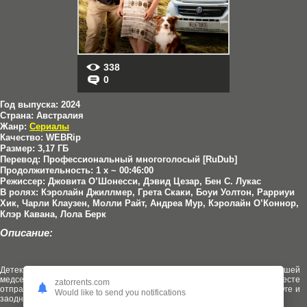
338
0
Год выпуска:
2024
Страна:
Австралия
Жанр:
Сериалы
Качество:
WEBRip
Размер:
3,17 ГБ
Перевод:
Профессиональный многоголосый [RuDub]
Продолжительность:
1 x ~ 00:46:00
Режиссер:
Джовита О’Шонесси, Дэвид Цезар, Бен С. Лукас
В ролях:
Кэролайн Джиллмер, Грета Скаки, Боуи Уолтон, Рарриуи
Хик, Чарли Клаузен, Молли Райт, Андреа Мур, Кэролайн О’Коннор,
Клэр Кавана, Лола Берк
Описание:
Детективный роуд-муви о пожилом детективе Джеке и овдовевшей
медсестре Джоан, которые после случайного знакомства вместе
zatorrents.com
отправляются в путешествие по Австралии, узнают больше друг о друге и
Would like to send you notifications
заодно расследуют преступления.