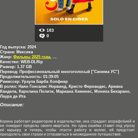
183
0
Год выпуска:
2024
Страна:
Мексика
Жанр:
Фильмы 2025 года
,
Драмы
,
Комедии
Качество:
WEB-DLRip
Размер:
1.37 GB
Перевод:
Профессиональный многоголосый ["Синема УС"]
Продолжительность:
01:39:05
Режиссер:
Урзула Барба Хопфнер
В ролях:
Наян Гонсалес Норвинд, Кристо Фернандес, Ариана
Кандела, Каролина Полити, Мариана Хименес, Моника Бехарано,
Лаура де Ита
Описание:
Корина работает редактором в издательстве, она страдает агорафобией и
не покидает пределы своего квартала. Но одна ошибка ставит под угрозу
её карьеру, и теперь, чтобы спасти работу и коллег, ей предстоит
преодолеть свои страхи и отправиться в неожиданное путешествие.