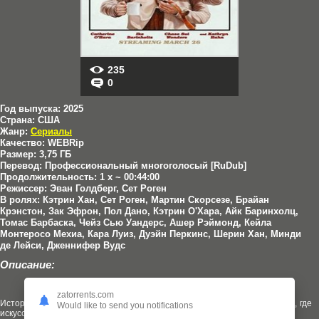
235
0
Год выпуска:
2025
Страна:
США
Жанр:
Сериалы
Качество:
WEBRip
Размер:
3,75 ГБ
Перевод:
Профессиональный многоголосый [RuDub]
Продолжительность:
1 x ~ 00:44:00
Режиссер:
Эван Голдберг, Сет Роген
В ролях:
Кэтрин Хан, Сет Роген, Мартин Скорсезе, Брайан
Крэнстон, Зак Эфрон, Пол Дано, Кэтрин О'Хара, Айк Баринхолц,
Томас Барбаска, Чейз Сью Уандерс, Ашер Рэймонд, Кейла
Монтеросо Мехиа, Кара Луиз, Дуэйн Перкинс, Шерин Хан, Минди
де Лейси, Дженнифер Вудс
Описание:
zatorrents.com
История старой голливудской киностудии, стремящейся выжить в мире, где
Would like to send you notifications
искусству и бизнесу становится все труднее сосуществовать.