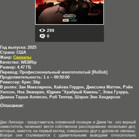
299
0
Год выпуска:
2025
Страна:
США
Жанр:
Сериалы
Качество:
WEBRip
Размер:
4,47 ГБ
Перевод:
Профессиональный многоголосый [RuDub]
Продолжительность:
1 x ~ 00:50:00
Режиссер:
Крис Эйр
В ролях:
Зан Маккларнон, Кайова Гордон, Джессика Маттен, Рэйн
Уилсон, Ноа Эммерих, Юджин "Храбрый Камень", Элва Гуэрра,
Деанна Тауши Аллисон, Роб Теппер, Шэрон Энн Хендерсон
Описание:
Джо Липхорн - представитель племенной полиции и Джим Чи - его верный
заместитель, начинают вести собственное расследование нескольких дел,
которые, кажется, на первый взгляд, совершенно друг с другом не связаны.
Вскоре они сталкиваются с удивительными выводами относительно