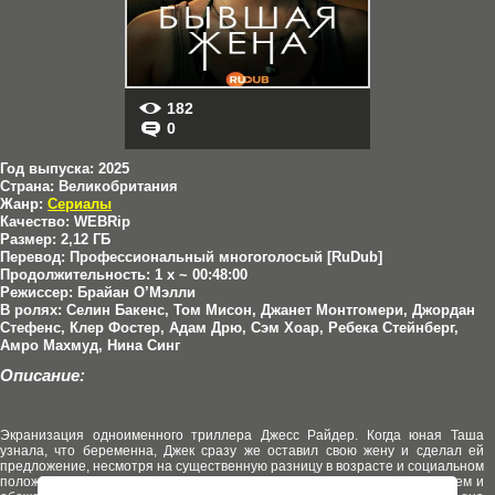
182
0
Год выпуска:
2025
Страна:
Великобритания
Жанр:
Сериалы
Качество:
WEBRip
Размер:
2,12 ГБ
Перевод:
Профессиональный многоголосый [RuDub]
Продолжительность:
1 x ~ 00:48:00
Режиссер:
Брайан О’Мэлли
В ролях:
Селин Бакенс, Том Мисон, Джанет Монтгомери, Джордан
Стефенс, Клер Фостер, Адам Дрю, Сэм Хоар, Ребека Стейнберг,
Амро Махмуд, Нина Синг
Описание:
Экранизация одноименного триллера Джесс Райдер. Когда юная Таша
узнала, что беременна, Джек сразу же оставил свою жену и сделал ей
предложение, несмотря на существенную разницу в возрасте и социальном
положении. Теперь Таша живет в роскошном особняке с любимым мужем и