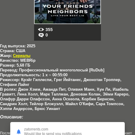
355
0
Год выпуска:
2025
Страна:
США
Жанр:
Сериалы
Качество:
WEBRip
Размер:
5,68 ГБ
Перевод:
Профессиональный многоголосый [RuDub]
Продолжительность:
1 x ~ 00:55:00
Режиссер:
Крэйг Гиллеспи, Грег Йейтанес, Джонотан Троппер,
Стефани Лайнг
В ролях:
Джон Хэмм, Аманда Пит, Оливия Манн, Хун Ли, Изабель
Гравитт, Лена Холл, Марк Таллман, Донован Колан, Эйми Кареро,
Олафур Дарри Олафссон, Анна Оскеола, Корбин Бернсен,
Сандрин Холт, Тейлор Блэкуэлл, Майкл О'Кифи, Сара Томпсон,
Хэппи Андерсон, Брюс Уинант
Описание:
zatorrents.com
После внезапного развода и потери работы крупный финансист начинает
Would like to send you notifications