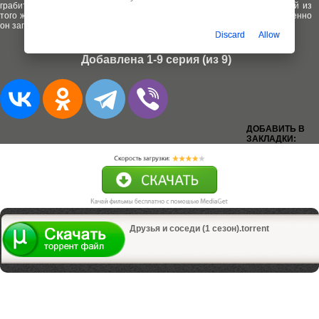
грабить богатых соседей, чтобы удержаться на плаву. Кражи у людей из
того же социального слоя странным образом ободряют его, но постепенно
он запутывается в смертоносной паутине.
Discard
Allow
Добавлена 1-9 серия (из 9)
ДОБАВИТЬ В
ЗАКЛАДКИ:
Друзья и соседи (1 сезон).torrent