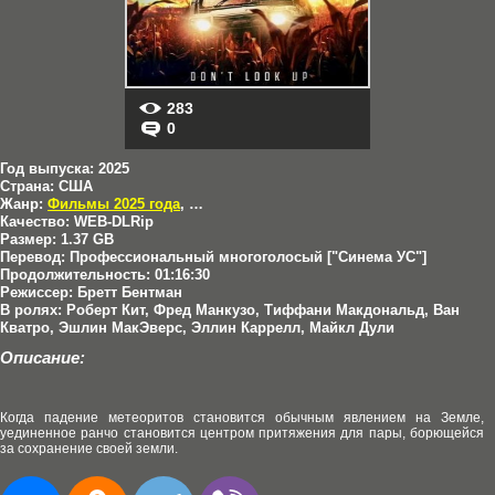
283
0
Год выпуска:
2025
Страна:
США
Жанр:
Фильмы 2025 года
,
Триллеры
Качество:
WEB-DLRip
Размер:
1.37 GB
Перевод:
Профессиональный многоголосый ["Синема УС"]
Продолжительность:
01:16:30
Режиссер:
Бретт Бентман
В ролях:
Роберт Кит, Фред Манкузо, Тиффани Макдональд, Ван
Кватро, Эшлин МакЭверс, Эллин Каррелл, Майкл Дули
Описание:
Когда падение метеоритов становится обычным явлением на Земле,
уединенное ранчо становится центром притяжения для пары, борющейся
за сохранение своей земли.