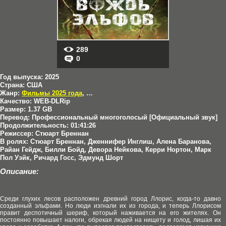
289
0
Год выпуска:
2025
Страна:
США
Жанр:
Фильмы 2025 года
,
Боевики
Качество:
WEB-DLRip
Размер:
1.37 GB
Перевод:
Профессиональный многоголосый [Официальный звук]
Продолжительность:
01:41:26
Режиссер:
Стюарт Бреннан
В ролях:
Стюарт Бреннан, Дженнифер Инглиш, Алена Баранова,
Райан Гейдж, Билли Бойд, Девора Нейкова, Керри Нортон, Марк
Пол Уэйк, Ричард Госс, Эдмунд Шорт
Описание:
Среди глухих лесов расположен древний город Ллорис, когда-то давно
созданный эльфами. Но люди изгнали их из города, и теперь Ллорисом
правит деспотичный шериф, который наживается на его жителях. Он
постоянно повышает налоги, обрекая людей на нищету и голод, лишая их