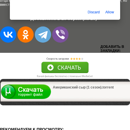
отца может нарушить хрупкий уклад уже привычной жизни членов семьи, но
вместе с тем может открыть новые горизонты, мечты и цели.
Discard
Allow
Добавлена 1-10 серия (из 10)
ДОБАВИТЬ В
ЗАКЛАДКИ:
Американский сыр (1 сезон).torrent
РЕКОМЕНДУЕМ К ПРОСМОТРУ: