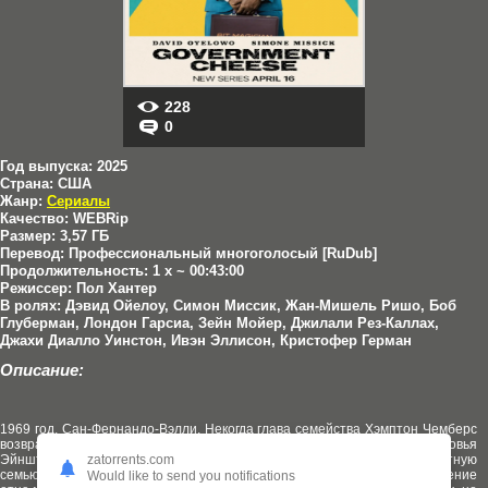
228
0
Год выпуска:
2025
Страна:
США
Жанр:
Сериалы
Качество:
WEBRip
Размер:
3,57 ГБ
Перевод:
Профессиональный многоголосый [RuDub]
Продолжительность:
1 x ~ 00:43:00
Режиссер:
Пол Хантер
В ролях:
Дэвид Ойелоу, Симон Миссик, Жан-Мишель Ришо, Боб
Глуберман, Лондон Гарсиа, Зейн Мойер, Джилали Рез-Каллах,
Джахи Диалло Уинстон, Ивэн Эллисон, Кристофер Герман
Описание:
1969 год, Сан-Фернандо-Вэлли. Некогда глава семейства Хэмптон Чемберс
возвращается из тюрьмы к своей семье. Но его жена Астория и сыновья
zatorrents.com
Эйнштейн и Харрисон создали гармоничную, но не совсем стандартную
семью, в которой научились жить по собственным правилам. Возвращение
Would like to send you notifications