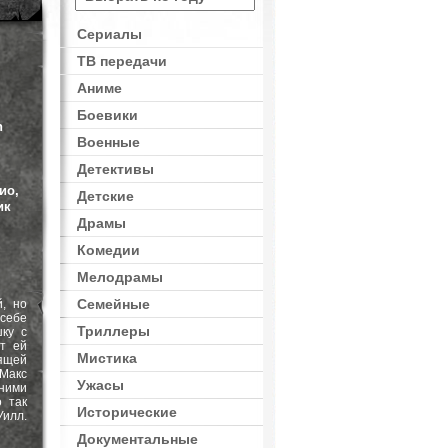
Сериалы
ТВ передачи
Драмы
Аниме
Боевики
h
Военные
Детективы
ио,
Детские
ик
Драмы
Комедии
Мелодрамы
Семейные
, но
себе
Триллеры
ку с
т ей
Мистика
ящей
Макс
Ужасы
ними
 так
Исторические
Уилл.
Документальные