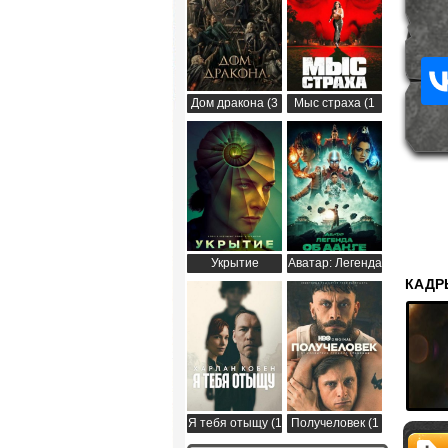
Дом дракона (3
Мыс страха (1
сезон)
сезон)
Укрытие
Аватар: Легенда
(Бункер) (3
об Аанге (2
КАДР
сезон)
сезон)
Я тебя отыщу (1
Получеловек (1
сезон)
сезон)