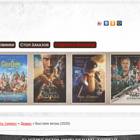
С
З
П
Ф
ОВИНКИ
ТОЛ
АКАЗОВ
ОДБОРКИ
ИЛЬМОВ
ть торрент
»
Драмы
» Быстрее ветра (2025)