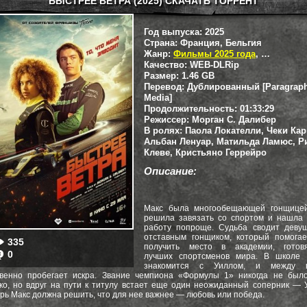
БЫСТРЕЕ ВЕТРА (2025) СКАЧАТЬ ТОРРЕНТ
Год выпуска:
2025
Страна:
Франция, Бельгия
Жанр:
Фильмы 2025 года
,
Боевики
,
Качество:
WEB-DLRip
Размер:
1.46 GB
Перевод:
Дублированный [Paragrap
Media]
Продолжительность:
01:33:29
Режиссер:
Морган С. Далибер
В ролях:
Паола Локателли, Чеки Кар
Альбан Ленуар, Матильда Ламюс, Р
Клеве, Кристьяно Геррейро
Описание:
Макс была многообещающей гонщицей
решила завязать со спортом и нашла 
работу попроще. Судьба сводит девуш
отставным гонщиком, который помогае
335
получить место в академии, готов
0
лучших спортсменов мира. В школе 
знакомится с Уиллом, и между 
овенно пробегает искра. Звание чемпиона «Формулы 1» никогда не было
ко, но вдруг на пути к титулу встает еще один неожиданный соперник — 
рь Макс должна решить, что для нее важнее — любовь или победа.