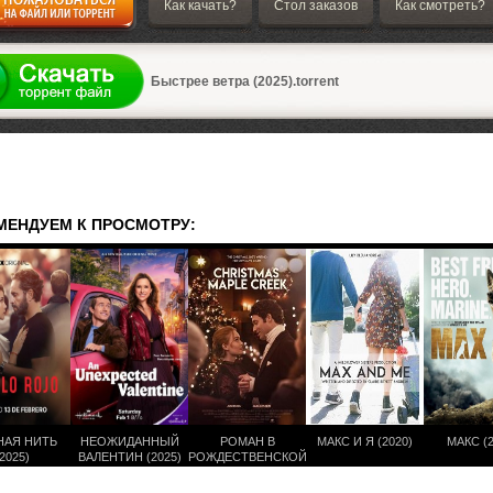
Как качать?
Стол заказов
Как смотреть?
а
Быстрее ветра (2025).torrent
МЕНДУЕМ К ПРОСМОТРУ:
НАЯ НИТЬ
НЕОЖИДАННЫЙ
РОМАН В
МАКС И Я (2020)
МАКС (2
2025)
ВАЛЕНТИН (2025)
РОЖДЕСТВЕНСКОЙ
ДЕРЕВНЕ (2020)