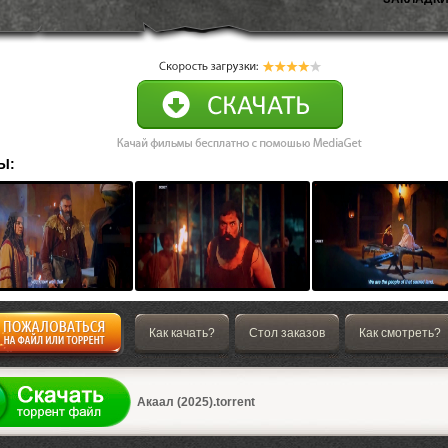
Ы:
Как качать?
Стол заказов
Как смотреть?
а
Акаал (2025).torrent