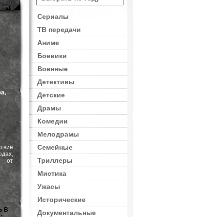
Сериалы
ТВ передачи
Драмы
,
Исторические
Аниме
Боевики
Военные
Детективы
а,
Детские
Драмы
Комедии
Мелодрамы
Семейные
твие
дах,
Триллеры
я от
Мистика
Ужасы
Исторические
Ь В
Документальные
: