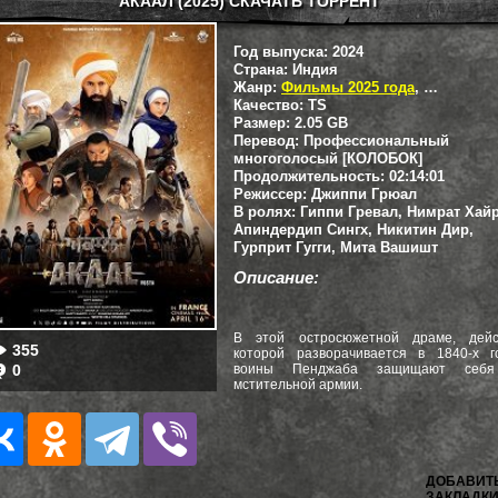
АКААЛ (2025) СКАЧАТЬ ТОРРЕНТ
Год выпуска:
2024
Страна:
Индия
Жанр:
Фильмы 2025 года
,
Боевики
,
Качество:
TS
Размер:
2.05 GB
Перевод:
Профессиональный
многоголосый [КОЛОБОК]
Продолжительность:
02:14:01
Режиссер:
Джиппи Грюал
В ролях:
Гиппи Гревал, Нимрат Хайр
Апиндердип Сингх, Никитин Дир,
Гурприт Гугги, Мита Вашишт
Описание:
В этой остросюжетной драме, дейс
355
которой разворачивается в 1840-х го
0
воины Пенджаба защищают себ
мстительной армии.
ДОБАВИТ
ЗАКЛАДКИ