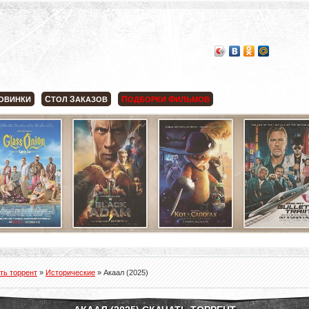
С
З
П
Ф
ОВИНКИ
ТОЛ
АКАЗОВ
ОДБОРКИ
ИЛЬМОВ
ть торрент
»
Исторические
» Акаал (2025)