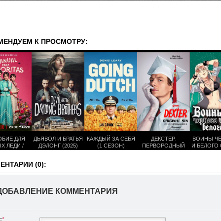
МЕНДУЕМ К ПРОСМОТРУ:
БИЕ ДЛЯ
ДЬЯВОЛ И БРАТЬЯ
КАЖДЫЙ ЗА СЕБЯ
ДЕКСТЕР:
ВОИНЫ Ч
Х ЛЕДИ /
ДЭЛОНГ (2025)
(1 СЕЗОН)
ПЕРВОРОДНЫЙ
И БЕЛОГО
НЬОНКИ (1
ГРЕХ (1 СЕЗОН)
201
ЕЗОН)
НТАРИИ (0):
ДОБАВЛЕНИЕ КОММЕНТАРИЯ
:
*