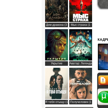
Дом дракона (3
Мыс страха (1
сезон)
сезон)
КАДР
Укрытие
Аватар: Легенда
(Бункер) (3
об Аанге (2
сезон)
сезон)
Жалоб
Я тебя отыщу (1
Получеловек (1
сезон)
сезон)