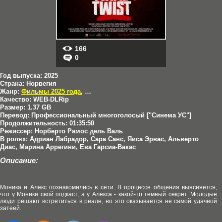
166
0
Год выпуска:
2025
Страна:
Норвегия
Жанр:
Фильмы 2025 года
,
Триллеры
Качество:
WEB-DLRip
Размер:
1.37 GB
Перевод:
Профессиональный многоголосый ["Синема УС"]
Продолжительность:
01:35:50
Режиссер:
Норберто Рамос дель Валь
В ролях:
Адриан Лабрадор, Сара Санс, Яиса Эрвас, Альверто
Диас, Марина Аррегини, Ева Гарсиа-Вакас
Описание:
Моника и Алекс познакомились в сети. В процессе общения выясняется,
что у Моники свой подкаст, а у Алекса - какой-то темный секрет. Молодые
люди решают встретиться в реале, но это оказывается не самой удачной
затеей.