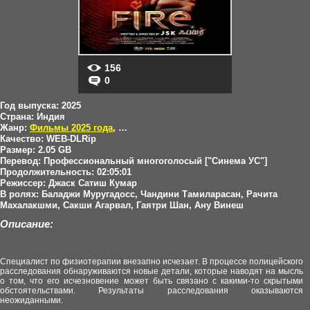
156
0
Год выпуска:
2025
Страна:
Индия
Жанр:
Фильмы 2025 года
,
Криминал
Качество:
WEB-DLRip
Размер:
2.05 GB
Перевод:
Профессиональный многоголосый ["Синема УС"]
Продолжительность:
02:05:01
Режиссер:
Джаск Сатиш Кумар
В ролях:
Баладжи Муругадосс, Чандини Тамиларасан, Рачита
Махалакшми, Сакши Агарвал, Гаятри Шан, Ану Винеш
Описание:
Специалист по физиотерапии внезапно исчезает. В процессе полицейского
расследования обнаруживаются новые детали, которые наводят на мысль
о том, что его исчезновение может быть связано с какими-то скрытыми
обстоятельствами. Результаты расследования оказываются
неожиданными.