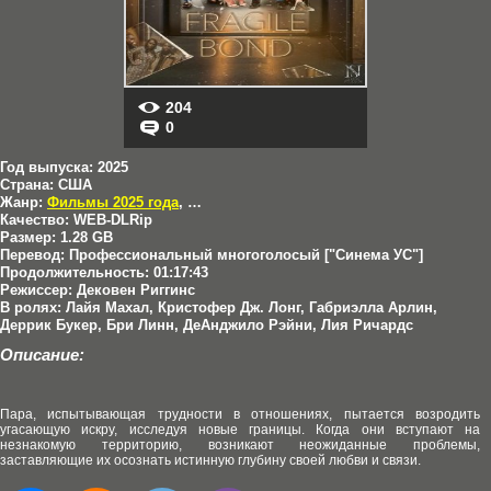
204
0
Год выпуска:
2025
Страна:
США
Жанр:
Фильмы 2025 года
,
Драмы
Качество:
WEB-DLRip
Размер:
1.28 GB
Перевод:
Профессиональный многоголосый ["Синема УС"]
Продолжительность:
01:17:43
Режиссер:
Дековен Риггинс
В ролях:
Лайя Махал, Кристофер Дж. Лонг, Габриэлла Арлин,
Деррик Букер, Бри Линн, ДеАнджило Рэйни, Лия Ричардс
Описание:
Пара, испытывающая трудности в отношениях, пытается возродить
угасающую искру, исследуя новые границы. Когда они вступают на
незнакомую территорию, возникают неожиданные проблемы,
заставляющие их осознать истинную глубину своей любви и связи.