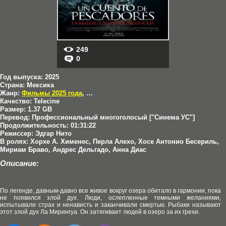
249
0
Год выпуска:
2025
Страна:
Мексика
Жанр:
Фильмы 2025 года
,
Триллеры
,
Ужасы
,
Фантастика
Качество:
Telecine
Размер:
1.37 GB
Перевод:
Профессиональный многоголосый ["Синема УС"]
Продолжительность:
01:31:22
Режиссер:
Эдгар Нито
В ролях:
Хорхе А. Хименес, Перла Алехо, Хосе Антонио Бесериль,
Мириам Браво, Андрес Дельгадо, Анна Диас
Описание:
По легенде, давным-давно все живое вокруг озера обитало в гармонии, пока
не появился злой дух. Люди, ослепленные темными желаниями,
испытывали страх и ненависть и заканчивали смертью. Рыбаки называют
этот злой дух Ла Мирингуа. Он затягивает людей в озеро за их грехи.