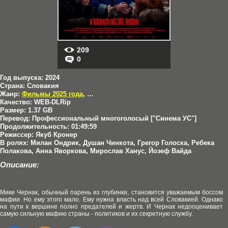
209
0
Год выпуска:
2024
Страна:
Словакия
Жанр:
Фильмы 2025 года
,
Криминал
Качество:
WEB-DLRip
Размер:
1.37 GB
Перевод:
Профессиональный многоголосый ["Синема УС"]
Продолжительность:
01:49:59
Режиссер:
Якуб Кронер
В ролях:
Милан Ондрик, Душан Чинкота, Грегор Голоска, Ребека
Полакова, Анна Яворкова, Мирослав Ханус, Йозеф Вайда
Описание:
Мики Чернак, обычный парень из глубинки, становится уважаемым боссом
мафии. Но ему этого мало. Ему нужна власть над всей Словакией. Однако
на пути к вершине полно предателей и жертв. И Чернак недооценивает
самую сильную мафию страны - политиков и их секретную службу.