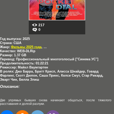
217
0
Год выпуска:
2025
Страна:
США
Жанр:
Фильмы 2025 года
,
Комедии
Качество:
WEB-DLRip
Размер:
1.37 GB
Перевод:
Профессиональный многоголосый ["Синема УС"]
Продолжительность:
01:22:21
Режиссер:
Майкл Ваумгартен
В ролях:
Джо Барра, Бритт Крисп, Алисса Шнайдер, Говард
Фарлинг, Скотт Дюпон, Саша Принс, Келси Смут, Стар Рикард,
Эварт Чин, Белла Элиш
Описание:
Две упрямых бывших снова начинают общаться, после тяжелого
расставания и долгой разлуки.