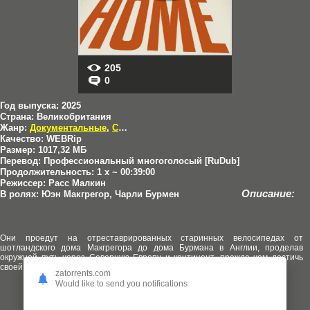
205
0
Год выпуска:
2025
Страна:
Великобритания
Жанр:
Документальные
,
Сериалы
Качество:
WEBRip
Размер:
1017,32 МБ
Перевод:
Профессиональный многоголосый [RuDub]
Продолжительность:
1 x ~ 00:39:00
Режиссер:
Расс Малкин
Описание:
В ролях:
Юэн Макгрегор, Чарли Бурмен
Они проедут на отреставрированных старинных велосипедах от
шотландского дома Макгрегора до дома Бурмана в Англии, проделав
окружной путь через Северную Европу и континент, прежде чем достичь
своей цели.
zatorrents.com
Would like to send you notifications
Добавлена 1-2 серия (из 4)