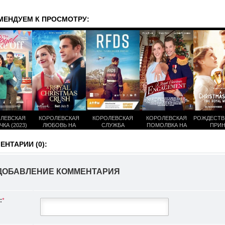
МЕНДУЕМ К ПРОСМОТРУ:
ЛЕВСКАЯ
КОРОЛЕВСКАЯ
КОРОЛЕВСКАЯ
КОРОЛЕВСКАЯ
РОЖДЕСТВ
КА (2023)
ЛЮБОВЬ НА
СЛУЖБА
ПОМОЛВКА НА
ПРИН
РОЖДЕСТВО (2023)
«ЛЕТАЮЩИЙ
РОЖДЕСТВО (2020)
КОРОЛЕ
ДОКТОР» (1
СВАДЬБА 
НТАРИИ (0):
СЕЗОН)
ДОБАВЛЕНИЕ КОММЕНТАРИЯ
:
*