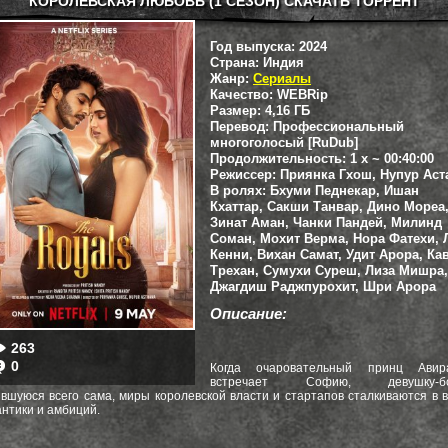
КОРОЛЕВСКАЯ ЛЮБОВЬ (1 СЕЗОН) СКАЧАТЬ ТОРРЕНТ
Год выпуска:
2024
Страна:
Индия
Жанр:
Сериалы
Качество:
WEBRip
Размер:
4,16 ГБ
Перевод:
Профессиональный
многоголосый [RuDub]
Продолжительность:
1 x ~ 00:40:00
Режиссер:
Приянка Гхош, Нупур Аст
В ролях:
Бхуми Педнекар, Ишан
Кхаттар, Сакши Танвар, Дино Мореа
Зинат Аман, Чанки Пандей, Милинд
Соман, Мохит Верма, Нора Фатехи,
Кенни, Вихан Самат, Удит Арора, Ка
Трехан, Сумухи Суреш, Лиза Мишра,
Джагдиш Раджпурохит, Шри Арора
Описание:
263
0
Когда очаровательный принц Авир
встречает Софию, девушку-бо
вшуюся всего сама, миры королевской власти и стартапов сталкиваются в 
нтики и амбиций.