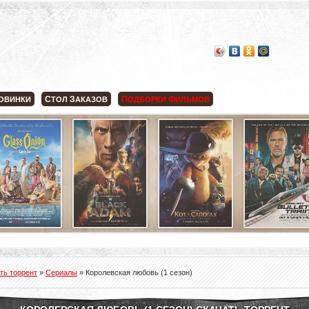
С
З
П
Ф
ОВИНКИ
ТОЛ
АКАЗОВ
ОДБОРКИ
ИЛЬМОВ
ть торрент
»
Сериалы
» Королевская любовь (1 сезон)