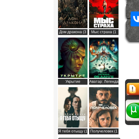
Дом дракона (3
Мыс страха (1
сезон)
сезон)
Укрытие
Аватар: Легенда
(Бункер) (3
об Аанге (2
сезон)
сезон)
Жалоб
Я тебя отыщу (1
Получеловек (1
сезон)
сезон)