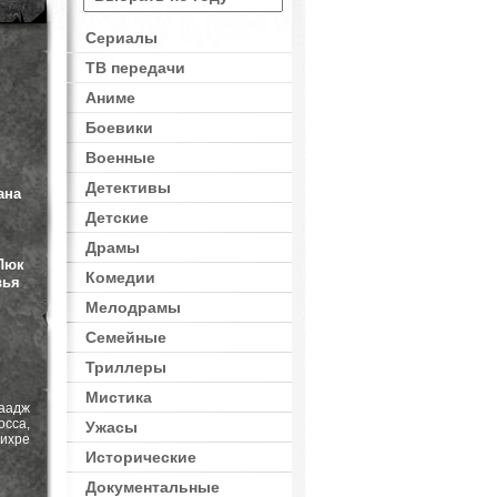
Сериалы
ТВ передачи
Аниме
Боевики
Военные
Детективы
ана
Детские
,
Драмы
 Люк
Комедии
вья
Мелодрамы
Семейные
Триллеры
Мистика
аадж
сса,
Ужасы
вихре
Исторические
Документальные