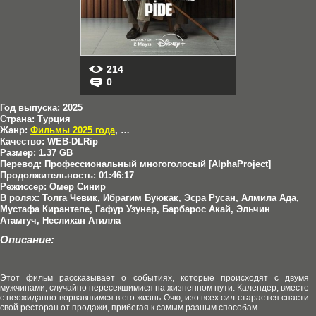
214
0
Год выпуска:
2025
Страна:
Турция
Жанр:
Фильмы 2025 года
,
Комедии
Качество:
WEB-DLRip
Размер:
1.37 GB
Перевод:
Профессиональный многоголосый [AlphaProject]
Продолжительность:
01:46:17
Режиссер:
Омер Синир
В ролях:
Толга Чевик, Ибрагим Буюкак, Эсра Русан, Алмила Ада,
Мустафа Кирантепе, Гафур Узунер, Барбарос Акай, Эльчин
Атамгуч, Неслихан Атилла
Описание:
Этот фильм рассказывает о событиях, которые происходят с двумя
мужчинами, случайно пересекшимися на жизненном пути. Календер, вместе
с неожиданно ворвавшимся в его жизнь Очю, изо всех сил старается спасти
свой ресторан от продажи, прибегая к самым разным способам.