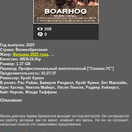
208
0
Год выпуска:
2025
Страна:
Великобритания
Жанр:
Фильмы 2025 года
,
Ужасы
Качество:
WEB-DLRip
Размер:
1.37 GB
Перевод:
Профессиональный многоголосый ["Синема УС"]
Продолжительность:
01:27:37
Режиссер:
Крэйг Куинн
В ролях:
Рис Райан, Беверли Ренделл, Крэйг Куинн, Бет Макшейн,
Крис Катлер, Никола Майерс, Лесли Лонгли, Роджер Хейхерст,
Кайт Норган, Мэнди Тиффани
Описание:
Жизнь доктора Адама Брекнелла выходит из-под контроля. Он соглашается
на работу, которая, как он верит, изменит его жизнь. Но он не осознает,
насколько опасно это заманчивое предложение.